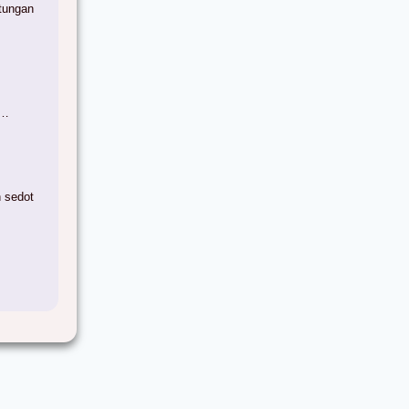
itungan
a…
n sedot