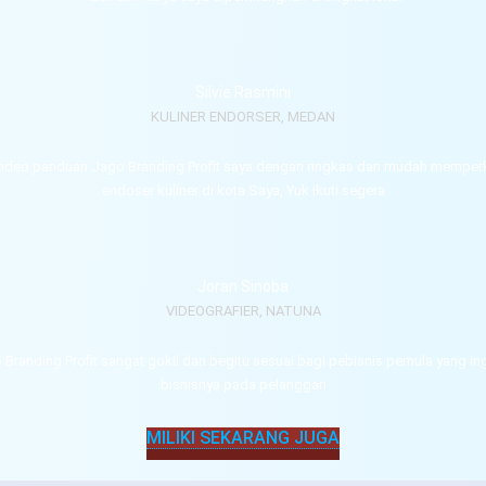
Silvie Rasmini
KULINER ENDORSER, MEDAN
video panduan Jago Branding Profit saya dengan ringkas dan mudah memperk
endoser kuliner di kota Saya, Yuk ikuti segera
Joran Sinoba
VIDEOGRAFIER, NATUNA
o Branding Profit sangat gokil dan begitu sesuai bagi pebisnis pemula yang 
bisnisnya pada pelanggan
MILIKI SEKARANG JUGA