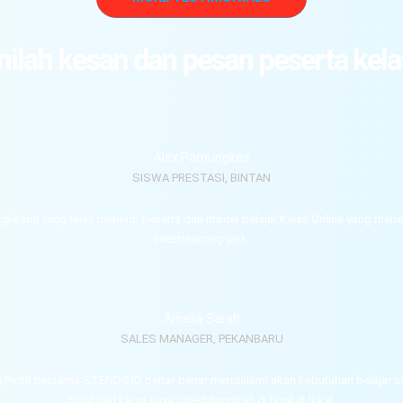
Inilah kesan dan pesan peserta kela
Alex Pamungkas
SISWA PRESTASI, BINTAN
i kami yang telah menjadi peserta dari model belajar Kelas Online yang me
livestreaming unik.
Amelia Sarah
SALES MANAGER, PEKANBARU
g Profit bersama STENDO.ID benar-benar mendalami akan kebutuhan belajar s
hasil dari karya saya diperhitungkan di tingkat lokal